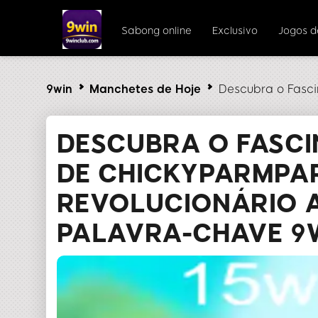
Sabong online
Exclusivo
Jogos d
9win
Manchetes de Hoje
Descubra o Fasc
DESCUBRA O FASC
DE CHICKYPARMPA
REVOLUCIONÁRIO 
PALAVRA-CHAVE 9