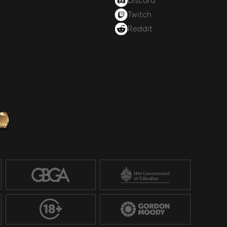
Discord
Twitch
Reddit