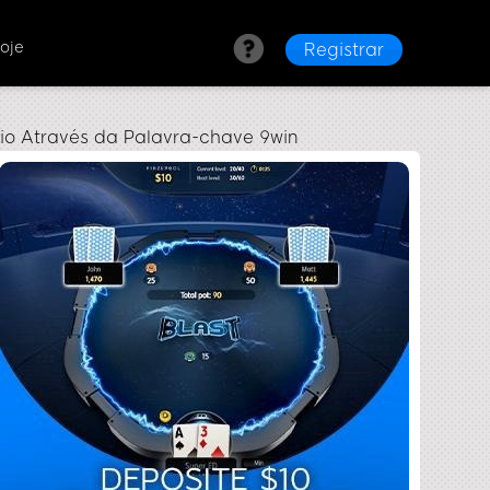
oje
Registrar
io Através da Palavra-chave 9win