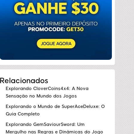
Relacionados
Explorando CloverCoins4x4: A Nova
Sensação no Mundo dos Jogos
Explorando o Mundo de SuperAceDeluxe: O
Guia Completo
Explorando GemSaviourSword: Um
Mergulho nas Regras e Dinâmicas do Jogo