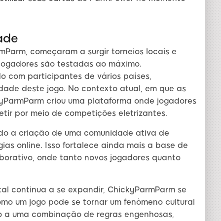
ade
Parm, começaram a surgir torneios locais e
s jogadores são testadas ao máximo.
o com participantes de vários países,
dade deste jogo. No contexto atual, em que as
ckyParmParm criou uma plataforma onde jogadores
ir por meio de competições eletrizantes.
ado a criação de uma comunidade ativa de
ias online. Isso fortalece ainda mais a base de
borativo, onde tanto novos jogadores quanto
al continua a se expandir, ChickyParmParm se
o um jogo pode se tornar um fenômeno cultural
ído a uma combinação de regras engenhosas,