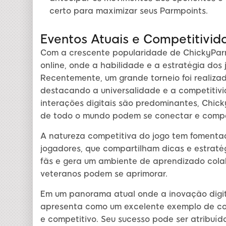
certo para maximizar seus Parmpoints.
Eventos Atuais e Competitivid
Com a crescente popularidade de ChickyParm
online, onde a habilidade e a estratégia do
Recentemente, um grande torneio foi realizad
destacando a universalidade e a competitivi
interações digitais são predominantes, Chi
de todo o mundo podem se conectar e compet
A natureza competitiva do jogo tem foment
jogadores, que compartilham dicas e estratég
fãs e gera um ambiente de aprendizado cola
veteranos podem se aprimorar.
Em um panorama atual onde a inovação digit
apresenta como um excelente exemplo de com
e competitivo. Seu sucesso pode ser atribu