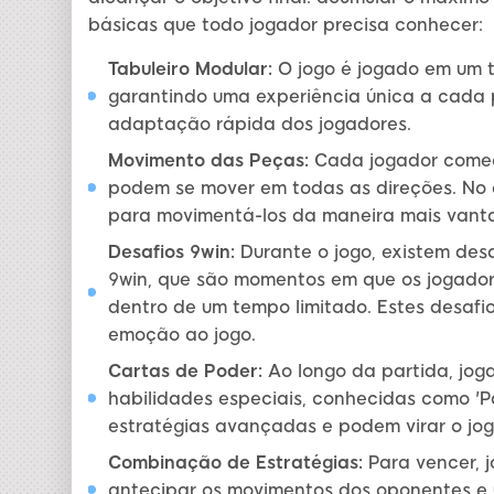
básicas que todo jogador precisa conhecer:
Tabuleiro Modular:
O jogo é jogado em um t
garantindo uma experiência única a cada pa
adaptação rápida dos jogadores.
Movimento das Peças:
Cada jogador começ
podem se mover em todas as direções. No e
para movimentá-los da maneira mais vanta
Desafios 9win:
Durante o jogo, existem des
9win, que são momentos em que os jogadore
dentro de um tempo limitado. Estes desafi
emoção ao jogo.
Cartas de Poder:
Ao longo da partida, jog
habilidades especiais, conhecidas como 'P
estratégias avançadas e podem virar o jo
Combinação de Estratégias:
Para vencer, j
antecipar os movimentos dos oponentes e 