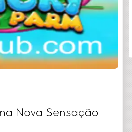
COMPARTILHAR
ma Nova Sensação