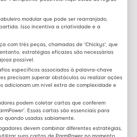
abuleiro modular que pode ser rearranjado,
rtida. Isso incentiva a criatividade e a
a com três peças, chamadas de 'Chickys', que
ntanto, estratégias eficazes são necessárias
josa possível.
afios específicos associados à palavra-chave
s precisam superar obstáculos ou realizar ações
os adicionam um nível extra de complexidade e
adores podem coletar cartas que conferem
armPower'. Essas cartas são essenciais para
go quando usadas sabiamente.
ogadores devem combinar diferentes estratégias,
utilizar suas cartas de ParmPower no momento