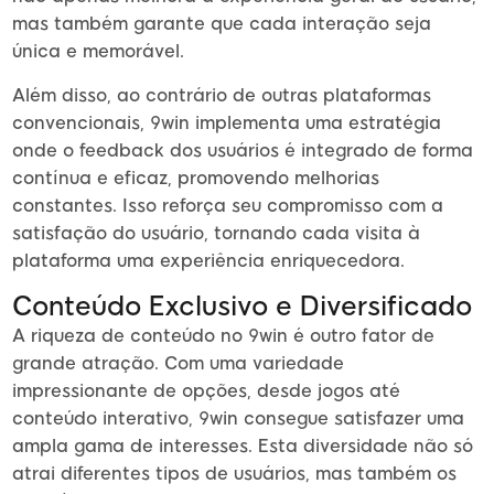
mas também garante que cada interação seja
única e memorável.
Além disso, ao contrário de outras plataformas
convencionais, 9win implementa uma estratégia
onde o feedback dos usuários é integrado de forma
contínua e eficaz, promovendo melhorias
constantes. Isso reforça seu compromisso com a
satisfação do usuário, tornando cada visita à
plataforma uma experiência enriquecedora.
Conteúdo Exclusivo e Diversificado
A riqueza de conteúdo no 9win é outro fator de
grande atração. Com uma variedade
impressionante de opções, desde jogos até
conteúdo interativo, 9win consegue satisfazer uma
ampla gama de interesses. Esta diversidade não só
atrai diferentes tipos de usuários, mas também os