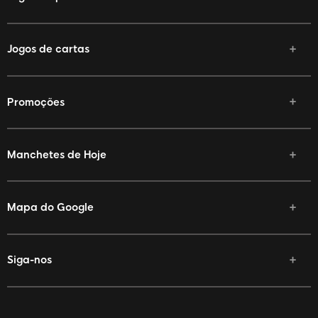
Jogos de cartas
Promoções
Manchetes de Hoje
Mapa do Google
Siga-nos
Facebook
Twitter