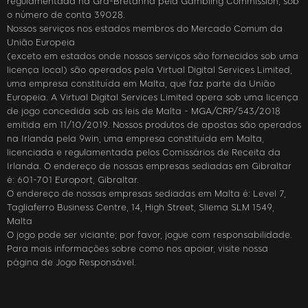
regulamentada na Grã-Bretanha pela Gambling Commission, sob
o número de conta 39028.
Nossos serviços nos estados membros do Mercado Comum da
União Europeia
(exceto em estados onde nossos serviços são fornecidos sob uma
licença local) são operados pela Virtual Digital Services Limited,
uma empresa constituída em Malta, que faz parte da União
Europeia. A Virtual Digital Services Limited opera sob uma licença
de jogo concedida sob as leis de Malta - MGA/CRP/543/2018
emitida em 11/10/2019. Nossos produtos de apostas são operados
na Irlanda pela 9win, uma empresa constituída em Malta,
licenciada e regulamentada pelos Comissários de Receita da
Irlanda. O endereço de nossas empresas sediadas em Gibraltar
é: 601-701 Europort, Gibraltar.
O endereço de nossas empresas sediadas em Malta é: Level 7,
Tagliaferro Business Centre, 14, High Street, Sliema SLM 1549,
Malta
O jogo pode ser viciante; por favor, jogue com responsabilidade.
Para mais informações sobre como nos apoiar, visite nossa
página de Jogo Responsável.