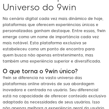
Universo do 9win
No cenário digital cada vez mais dinâmico de hoje,
plataformas que oferecem experiências únicas e
personalizadas ganham destaque. Entre essas, 9win
emerge como um nome de importância cada vez
mais notável. Esta plataforma exclusiva se
estabeleceu como um ponto de encontro para
quem busca não apenas entretenimento, mas
também uma experiência superior e diversificada.
O que torna o 9win único?
9win se diferencia no vasto universo das
plataformas online através de sua abordagem
inovadora e centrada no usuário. Seu diferencial
está na capacidade de oferecer conteúdo exclusivo
adaptado às necessidades de seus usuários. Isso
não apenas melhora a experiência geral do usuário,