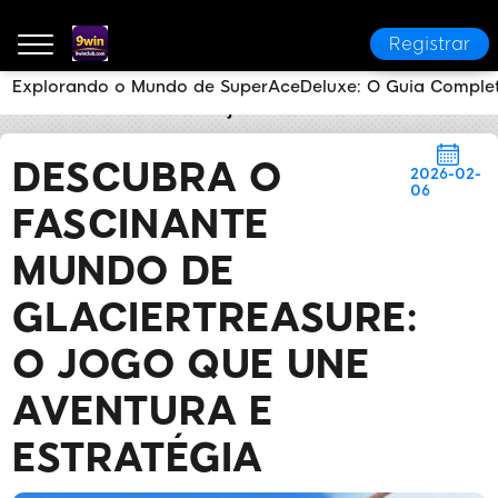
Registrar
Explorando o Mundo de SuperAceDeluxe: O Guia Comple
9win
Manchetes de Hoje
Descubra o Fascinante M
DESCUBRA O
2026-02-
06
FASCINANTE
MUNDO DE
GLACIERTREASURE:
O JOGO QUE UNE
AVENTURA E
ESTRATÉGIA