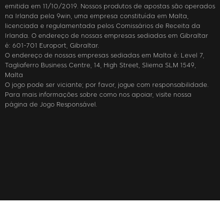
emitida em 11/10/2019. Nossos produtos de apostas são operados
na Irlanda pela 9win, uma empresa constituída em Malta,
licenciada e regulamentada pelos Comissários de Receita da
Irlanda. O endereço de nossas empresas sediadas em Gibraltar
é: 601-701 Europort, Gibraltar.
O endereço de nossas empresas sediadas em Malta é: Level 7,
Tagliaferro Business Centre, 14, High Street, Sliema SLM 1549,
Malta
O jogo pode ser viciante; por favor, jogue com responsabilidade.
Para mais informações sobre como nos apoiar, visite nossa
página de Jogo Responsável.