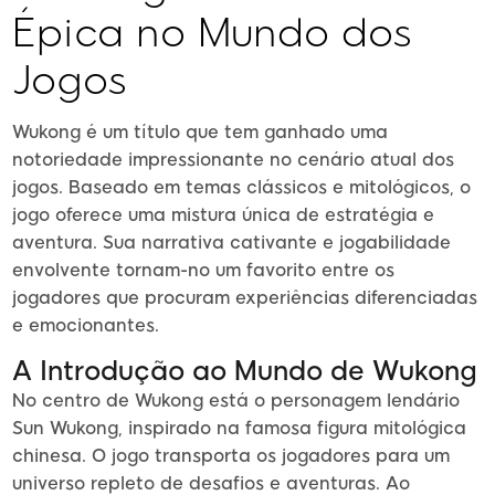
Épica no Mundo dos
Jogos
Wukong é um título que tem ganhado uma
notoriedade impressionante no cenário atual dos
jogos. Baseado em temas clássicos e mitológicos, o
jogo oferece uma mistura única de estratégia e
aventura. Sua narrativa cativante e jogabilidade
envolvente tornam-no um favorito entre os
jogadores que procuram experiências diferenciadas
e emocionantes.
A Introdução ao Mundo de Wukong
No centro de Wukong está o personagem lendário
Sun Wukong, inspirado na famosa figura mitológica
chinesa. O jogo transporta os jogadores para um
universo repleto de desafios e aventuras. Ao