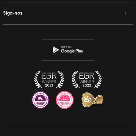
Siga-nos
Facebook
Twitter
YouTube
Instagram
Discord
Twitch
Reddit