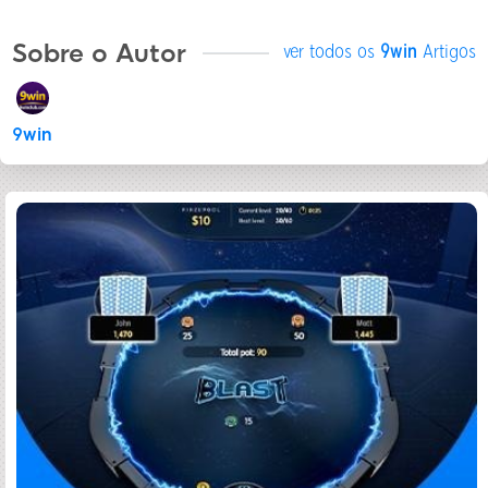
Sobre o Autor
ver todos os
9win
Artigos
9win