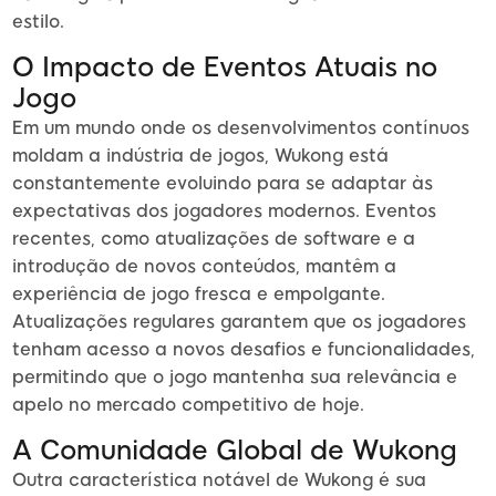
estilo.
O Impacto de Eventos Atuais no
Jogo
Em um mundo onde os desenvolvimentos contínuos
moldam a indústria de jogos, Wukong está
constantemente evoluindo para se adaptar às
expectativas dos jogadores modernos. Eventos
recentes, como atualizações de software e a
introdução de novos conteúdos, mantêm a
experiência de jogo fresca e empolgante.
Atualizações regulares garantem que os jogadores
tenham acesso a novos desafios e funcionalidades,
permitindo que o jogo mantenha sua relevância e
apelo no mercado competitivo de hoje.
A Comunidade Global de Wukong
Outra característica notável de Wukong é sua