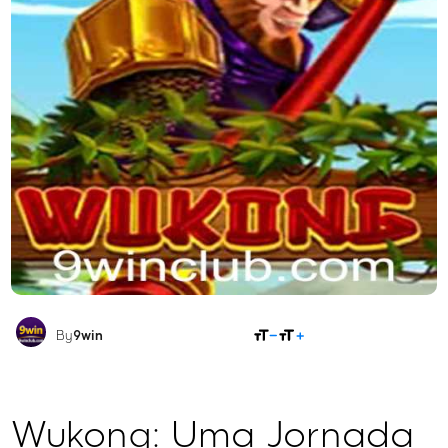
COMPARTILHAR
By
9win
Wukong: Uma Jornada